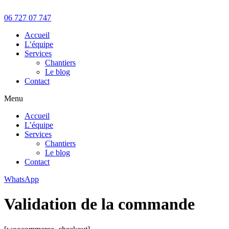
Aller
au
06 727 07 747
contenu
Accueil
L’équipe
Services
Chantiers
Le blog
Contact
Menu
Accueil
L’équipe
Services
Chantiers
Le blog
Contact
WhatsApp
Validation de la commande